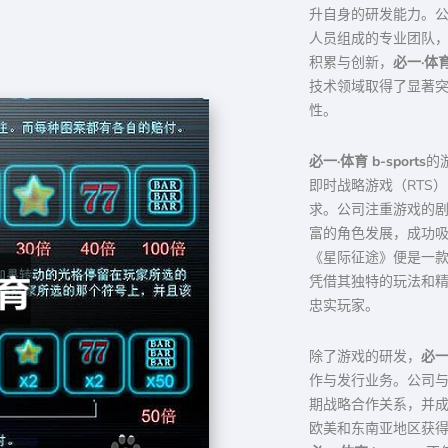
升自身的研发能力。
人员组成的专业团队
积累与创新，
必一·体育 
技术领域取得了显著
性。
必一·体育 b-sports
的
即时战略游戏（RTS
求。公司注重游戏的
富的角色发展，成功
《星际征途》便是一
凭借其独特的玩法和
忠实玩家。
除了游戏的研发，
必一·
作与发行业务。公司
期战略合作关系，并
欧美和东南亚地区获