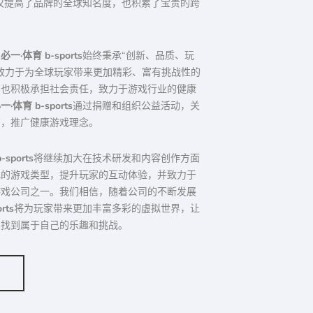
仅提高了品牌的全球知名度，也积累了宝贵的跨
，
必一·体育 b-sports
始终秉承“创新、品质、玩
致力于为全球玩家带来更加精彩、富有挑战性的
司也积极承担社会责任，致力于游戏行业的健康
一·体育 b-sports
通过捐赠和组织公益活动，关
育，推广健康游戏理念。
sports
将继续加大在技术研发和内容创作方面
化的游戏类型，提升玩家的互动体验，并致力于
游戏公司之一。我们相信，随着公司的不断发展
rts
将为玩家带来更加丰富多彩的虚拟世界，让
中找到属于自己的乐趣和挑战。