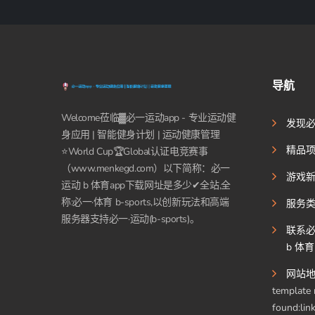
导航
Welcome莅临▓必一运动app - 专业运动健
发现
身应用 | 智能健身计划 | 运动健康管理
精品
⭐World Cup🏆Global认证电竞赛事
（www.menkegd.com）以下简称：必一
游戏
运动 b 体育app下载网址是多少✔全站,全
称:必一·体育 b-sports,以创新玩法和高端
服务
服务器支持必一·运动(b-sports)。
联系
b 体育
网站
template 
found:lin