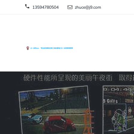
13594780504
zhuce@j9.com