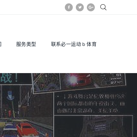
闻
服务类型
联系必一运动 b 体育