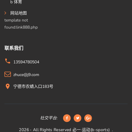
b 体育
网站地图
template not
found:link888.php
联系我们
13594780504
zhuce@j9.com
宁德市农蜻入口183号
社交平台:
2026
- All Rights Reserved
必一·运动(b-sports)
.