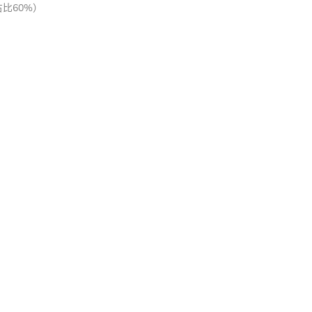
占比60%）