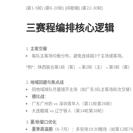
(第1-5轮) (第6-20轮) (间歇期) (第22-30轮)
三赛程编排核心逻辑
1.
主客交替
每队主客场均衡分布，避免连续超3个主场或客场。
*例*：陕西联合第1轮（客）→第2轮（主）→第3轮（客
2.
地域回避与焦点战
同地域球队尽量错开主场（如广东3队主客场轮次交替
德比战
：
广东广州豹 vs 深圳青年人（第11轮第26轮）
大连鲲城 vs 辽宁铁人（第14轮第28轮）
3.
夏/秋窗口优化
夏季高温期
（6-7月）：多安排19:30晚场（如第12轮