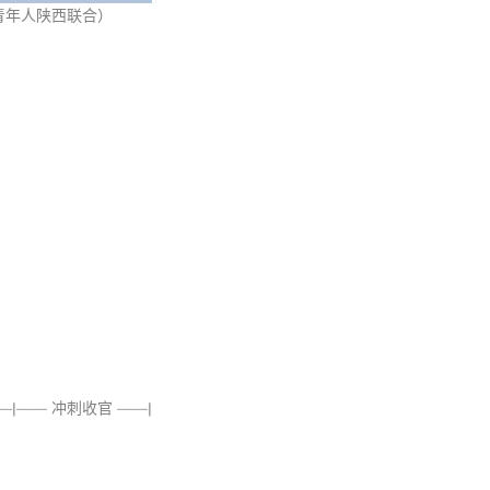
青年人陕西联合）
—|—— 冲刺收官 ——|