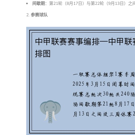
间歇期
：第21轮（8月17日）与第22轮（9月13日）
2.
参赛球队