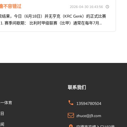
瞻不容错过
2026-04-30 16:43:56
索结果，今日（6月18日）并无亨克（KRC Genk）的正式比赛
. 赛季间歇期： 比利时甲级联赛（比甲）通常在每年7月...
联系我们
必一体育
13594780504
项目
zhuce@j9.com
新闻