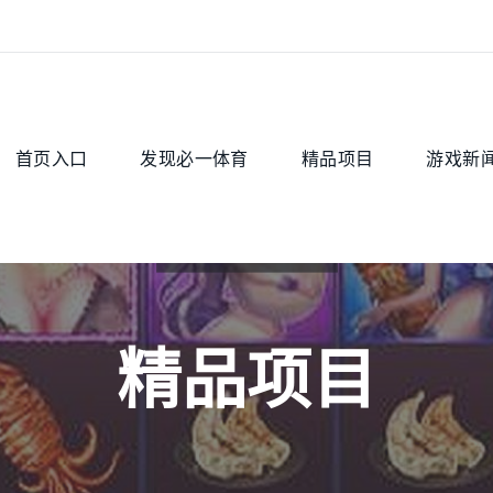
首页入口
发现必一体育
精品项目
游戏新
精品项目