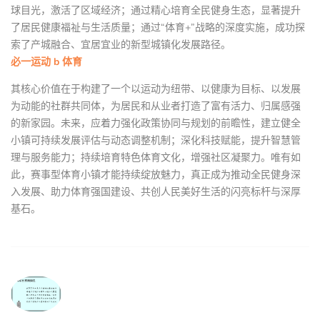
球目光，激活了区域经济；通过精心培育全民健身生态，显著提升
了居民健康福祉与生活质量；通过“体育+”战略的深度实施，成功探
索了产城融合、宜居宜业的新型城镇化发展路径。
必一运动 b 体育
其核心价值在于构建了一个以运动为纽带、以健康为目标、以发展
为动能的社群共同体，为居民和从业者打造了富有活力、归属感强
的新家园。未来，应着力强化政策协同与规划的前瞻性，建立健全
小镇可持续发展评估与动态调整机制；深化科技赋能，提升智慧管
理与服务能力；持续培育特色体育文化，增强社区凝聚力。唯有如
此，赛事型体育小镇才能持续绽放魅力，真正成为推动全民健身深
入发展、助力体育强国建设、共创人民美好生活的闪亮标杆与深厚
基石。