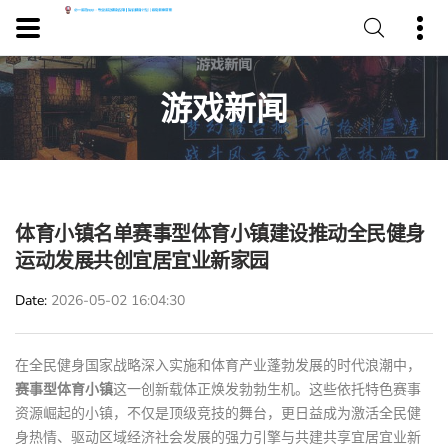
游戏新闻
体育小镇名单赛事型体育小镇建设推动全民健身
运动发展共创宜居宜业新家园
Date
2026-05-02 16:04:30
在全民健身国家战略深入实施和体育产业蓬勃发展的时代浪潮中，
赛事型体育小镇
这一创新载体正焕发勃勃生机。这些依托特色赛事
资源崛起的小镇，不仅是顶级竞技的舞台，更日益成为激活全民健
身热情、驱动区域经济社会发展的强力引擎与共建共享宜居宜业新