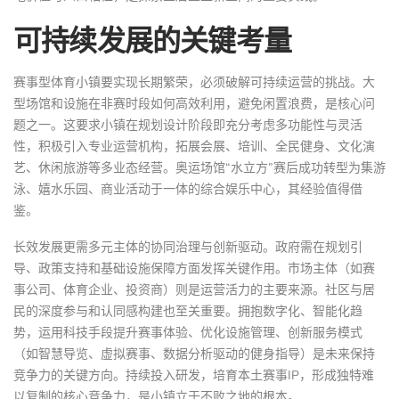
可持续发展的关键考量
赛事型体育小镇要实现长期繁荣，必须破解可持续运营的挑战。大
型场馆和设施在非赛时段如何高效利用，避免闲置浪费，是核心问
题之一。这要求小镇在规划设计阶段即充分考虑多功能性与灵活
性，积极引入专业运营机构，拓展会展、培训、全民健身、文化演
艺、休闲旅游等多业态经营。奥运场馆“水立方”赛后成功转型为集游
泳、嬉水乐园、商业活动于一体的综合娱乐中心，其经验值得借
鉴。
长效发展更需多元主体的协同治理与创新驱动。政府需在规划引
导、政策支持和基础设施保障方面发挥关键作用。市场主体（如赛
事公司、体育企业、投资商）则是运营活力的主要来源。社区与居
民的深度参与和认同感构建也至关重要。拥抱数字化、智能化趋
势，运用科技手段提升赛事体验、优化设施管理、创新服务模式
（如智慧导览、虚拟赛事、数据分析驱动的健身指导）是未来保持
竞争力的关键方向。持续投入研发，培育本土赛事IP，形成独特难
以复制的核心竞争力，是小镇立于不败之地的根本。