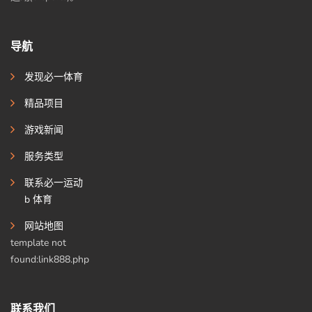
导航
发现必一体育
精品项目
游戏新闻
服务类型
联系必一运动
b 体育
网站地图
template not
found:link888.php
联系我们