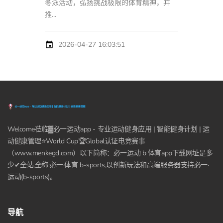
冬泳活动，弘扬挑战极限的体育精神，并
推...
2026-04-27 16:03:51
Welcome莅临▓必一运动app - 专业运动健身应用 | 智能健身计划 | 运
动健康管理⭐World Cup🏆Global认证电竞赛事
（www.menkegd.com）以下简称：必一运动 b 体育app下载网址是多
少✔全站,全称:必一·体育 b-sports,以创新玩法和高端服务器支持必一·
运动(b-sports)。
导航