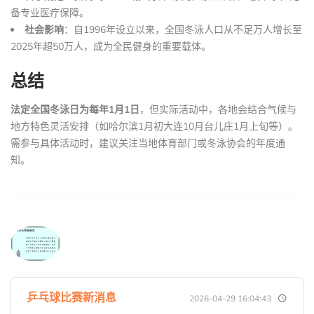
备专业医疗保障。
社会影响
：自1996年设立以来，全国冬泳人口从不足万人增长至
2025年超50万人，成为全民健身的重要载体。
总结
法定全国冬泳日为每年1月1日
，但实际活动中，各地会结合气候与
地方特色灵活安排（如哈尔滨1月初大连10月台儿庄1月上旬等）。
需参与具体活动时，建议关注当地体育部门或冬泳协会的年度通
知。
乒乓球比赛新消息
2026-04-29 16:04:43