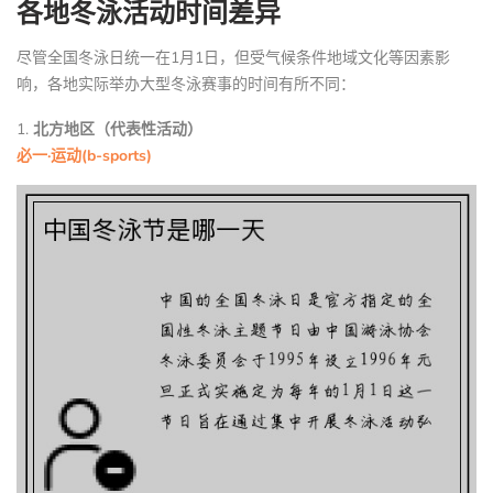
各地冬泳活动时间差异
尽管全国冬泳日统一在1月1日，但受气候条件地域文化等因素影
响，各地实际举办大型冬泳赛事的时间有所不同：
1.
北方地区（代表性活动）
必一·运动(b-sports)