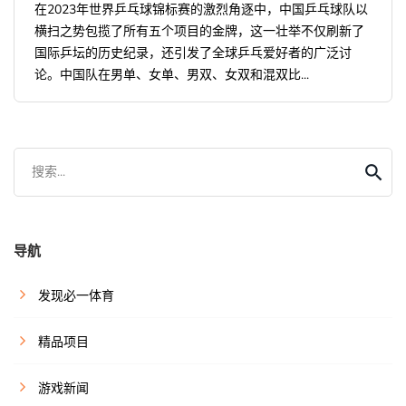
在2023年世界乒乓球锦标赛的激烈角逐中，中国乒乓球队以
横扫之势包揽了所有五个项目的金牌，这一壮举不仅刷新了
国际乒坛的历史纪录，还引发了全球乒乓爱好者的广泛讨
论。中国队在男单、女单、男双、女双和混双比...
搜索...
导航
发现必一体育
精品项目
游戏新闻